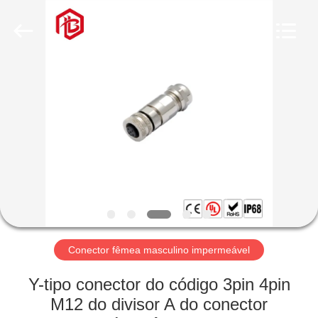
Shenzhen
Bett
Electronic
Co.,
Ltd..
All
Rights
Reserved.
CASA
PRODUTOS
SOBRE
NÓS
EXCURSÃO
DA
Conector fêmea masculino impermeável
FÁBRICA
Y-tipo conector do código 3pin 4pin
M12 do divisor A do conector