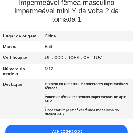
CONTROLE
impermeável fêmea masculino
impermeável mini Y da volta 2 da
DA
tomada 1
QUALIDADE
Lugar de origem:
China
MAPA
Marca:
Bett
DO
Certificação:
UL，CCC，ROHS，CE，TUV
SITE
Número do
M12
modelo:
PRIVACY
Destaque:
Homem da tomada 1 e conectores impermeáveis
POLICY
fêmeas
,
conector fêmea masculino impermeável de 4pin
M12
,
Conector impermeável fêmea masculino do
divisor de Y
FALE CONOSCO!