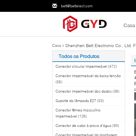
bett@bettelect.com
Casa
Shenzhen Bett Electronic Co., Ltd. 
Casa
Todos os Produtos
Conector circular impermeável
(472)
Conector impermeável da baixa tensão
(56)
Conector impermeável dos dados
(38)
Suporte da lâmpada E27
(53)
Conector fêmea masculino
impermeável
(126)
Conector de cabo à prova d'água
(93)
Conector impermeável da montagem