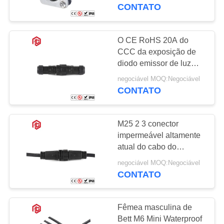
CONTROLE
CONTATO
DA
QUALIDADE
O CE RoHS 20A do
CCC da exposição de
diodo emissor de luz
MAPA
Waterproof conectores
negociável MOQ:Negociável
DO
CONTATO
SITE
M25 2 3 conector
PRIVACY
impermeável altamente
POLICY
atual do cabo do
soquete de 4 Pin
negociável MOQ:Negociável
CONTATO
Fêmea masculina de
Bett M6 Mini Waterproof