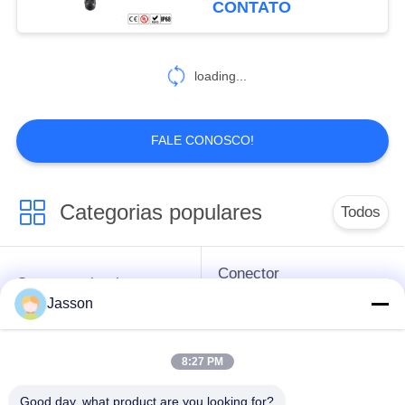
CONTATO
loading...
FALE CONOSCO!
Categorias populares
Todos
Conector
Conector circular
impermeável da baixa
Jasson
impermeável
tensão
8:27 PM
Conector
Suporte da lâmpada
impermeável dos
E27
Good day, what product are you looking for?