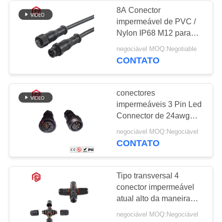
8A Conector
impermeável de PVC /
Nylon IP68 M12 para
aplicações marítimas
negociável MOQ:Negotiable
CONTATO
conectores
impermeáveis 3 Pin Led
Connector de 24awg
Ip67 M25 10A
negociável MOQ:Negociável
CONTATO
Tipo transversal 4
conector impermeável
atual alto da maneira
IP68
negociável MOQ:Negociável