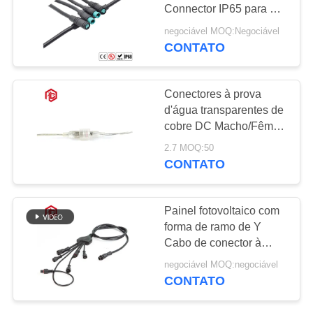
Connector IP65 para a
bicicleta/luz
negociável MOQ:Negociável
CONTATO
Conectores à prova
d'água transparentes de
cobre DC Macho/Fêmea
50A IP68 para
2.7 MOQ:50
aplicações em
CONTATO
iluminação LED e PCB
aeroespacial
Painel fotovoltaico com
forma de ramo de Y
Cabo de conector à
prova d'água IP68 Para
negociável MOQ:negociável
LEDs exteriores
CONTATO