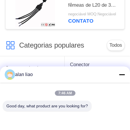
fêmeas de L20 de 3
maneiras T
negociável MOQ:Negociável
CONTATO
Categorias populares
Todos
Conector
Conector circular
impermeável da baixa
impermeável
alan liao
tensão
7:46 AM
Conector
Suporte da lâmpada
impermeável dos
E27
Good day, what product are you looking for?
dados
Conector fêmea
Conector de cabo à