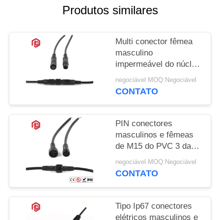
Produtos similares
Multi conector fêmea
masculino
impermeável do núcleo
M10 IP68
negociável MOQ:Negociável
CONTATO
PIN conectores
masculinos e fêmeas
de M15 do PVC 3 da
baixa tensão
negociável MOQ:Negociável
CONTATO
Tipo Ip67 conectores
elétricos masculinos e