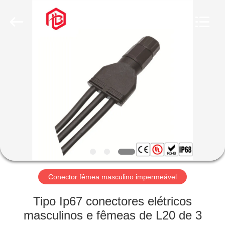
Shenzhen
Bett
Electronic
Co.,
Ltd..
All
Rights
Reserved.
CASA
PRODUTOS
SOBRE
NÓS
EXCURSÃO
DA
Conector fêmea masculino impermeável
FÁBRICA
Tipo Ip67 conectores elétricos
masculinos e fêmeas de L20 de 3