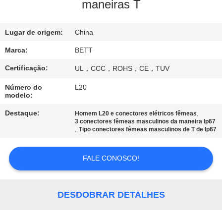
CONTROLE
maneiras T
DA
Lugar de origem:
China
QUALIDADE
Marca:
BETT
MAPA
Certificação:
UL，CCC，ROHS，CE，TUV
DO
Número do
L20
modelo:
SITE
Destaque:
,
Homem L20 e conectores elétricos fêmeas
3 conectores fêmeas masculinos da maneira Ip67
PRIVACY
,
Tipo conectores fêmeas masculinos de T de Ip67
POLICY
FALE CONOSCO!
DESDOBRAR DETALHES