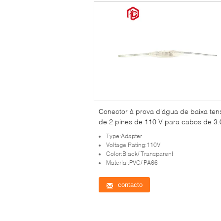
Conector à prova d'água de baixa ten
de 2 pines de 110 V para cabos de 3.
4.0 mm de PVC/PA66 e adaptador
Type:Adapter
Voltage Rating:110V
Color:Black/ Transparent
Material:PVC/ PA66
contacto