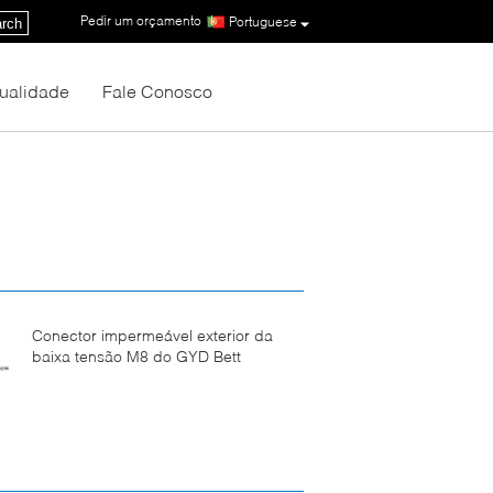
Pedir um orçamento
|
Portuguese
rch
Qualidade
Fale Conosco
Conector impermeável exterior da
baixa tensão M8 do GYD Bett