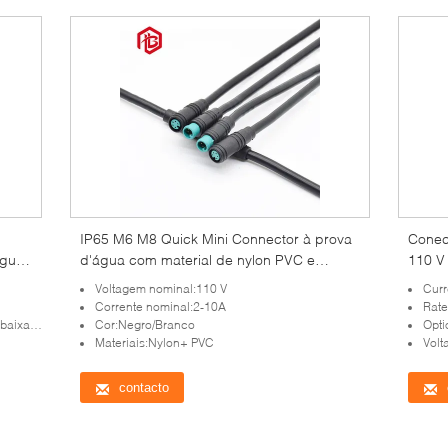
IP65 M6 M8 Quick Mini Connector à prova
Conec
água
d'água com material de nylon PVC e
110 V 
corrente nominal 2-10A
4 núc
Voltagem nominal:110 V
Curr
Corrente nominal:2-10A
Rate
r de 4 polos
Cor:Negro/Branco
Opti
Materiais:Nylon+ PVC
Volt
contacto