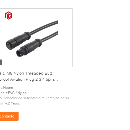
rial M8 Nylon Threaded Butt
roof Aviation Plug 2 3 4 5pin
or de sinal
es:Negro
riais:PVC / Nylon
ector de sensores circulares de baixa tensão e resistente à água M8 IP67 com conector de 4 polos
anty:2 Years
contacto