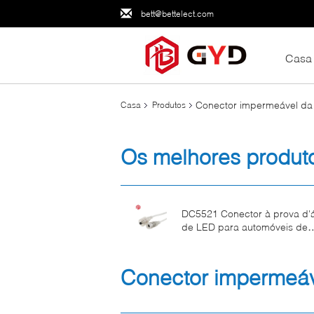
bett@bettelect.com
Casa
Conector impermeável da 
Casa
Produtos
Os melhores produt
DC5521 Conector à prova d'
de LED para automóveis de
traseira transparente masculi
feminino
Conector impermeáv