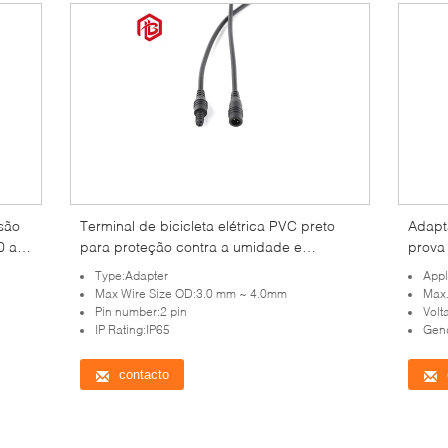
são
Terminal de bicicleta elétrica PVC preto
Adapt
0 a
para proteção contra a umidade e
prova
desempenho ideal
máxim
Type:Adapter
Appl
Max Wire Size OD:3.0 mm ~ 4.0mm
Max.C
Pin number:2 pin
Volt
IP Rating:IP65
Gen
contacto