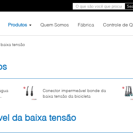
Sea
Produtos
Quem Somos
Fábrica
Controle de 
baixa tensão
os
água
Conector impermeável bonde da
baixa tensão da bicicleta
no e
el da baixa tensão