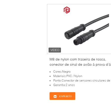
M8 de nylon com traseira de rosca,
conector de sinal de avião à prova d'
2 3 4 5 pin
Cores:Negro
Materiais:PVC / Nylon
Ponto:Conector de sensores circulares de baixa tensão e resistente à água M8 IP67 com conecto
Garantia:2 anos
contacto