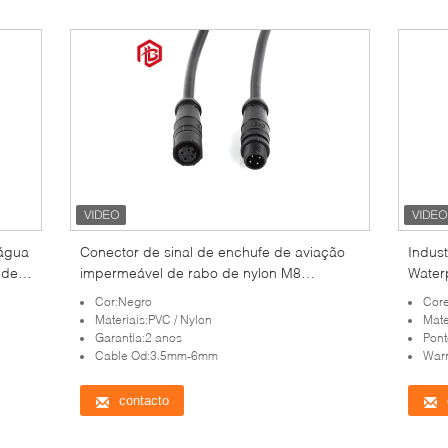
água
Conector de sinal de enchufe de aviação
Indust
 de
impermeável de rabo de nylon M8
Waterp
personalizado com classificação IP 67 em
Conect
Cor:Negro
Cor
preto
Materiais:PVC / Nylon
Mate
Garantia:2 anos
Ponto:Con
Cable Od:3.5mm-6mm
Warr
contacto