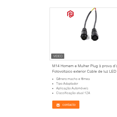
M14 Homem e Mulher Plug à prova d'
Fotovoltaico exterior Cable de luz LED
nova energia
Gênero:macho e fêmea
Tipo:Adaptador
Aplicação:Automóveis
Classificação atual:12A
contacto