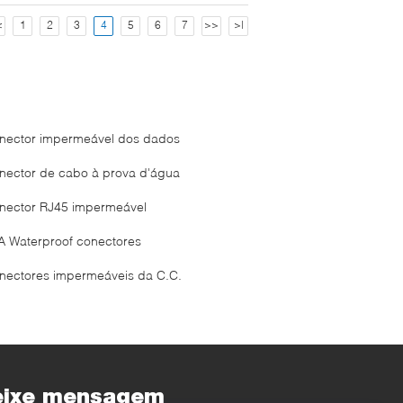
<
1
2
3
4
5
6
7
>>
>|
nector impermeável dos dados
nector de cabo à prova d'água
nector RJ45 impermeável
A Waterproof conectores
nectores impermeáveis da C.C.
eixe mensagem