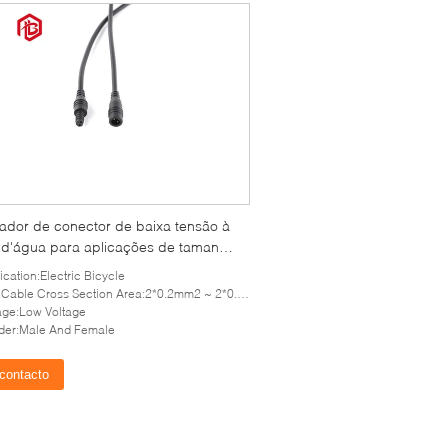
ador de conector de baixa tensão à
 d'água para aplicações de tamanho
o de fio OD 3.0mm 4.0mm
ication:Electric Bicycle
able Cross Section Area:2*0.2mm2 ~ 2*0.3mm2 PVC cable
age:Low Voltage
der:Male And Female
contacto