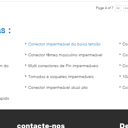
Page 4 of 7
|<
<
as：
Conector impermeável da baixa tensão
Co
Conector fêmea masculino impermeável
Co
em do
Multi conectores de Pin impermeáveis
Co
Tomadas e soquetes impermeáveis
10
Conector impermeável atual alto
Co
ápido
contacte-nos
D