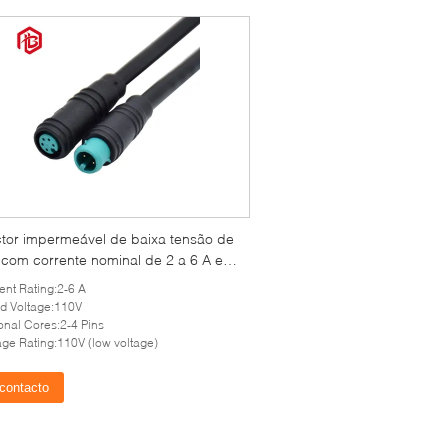
tor impermeável de baixa tensão de
com corrente nominal de 2 a 6 A e 2-
leos opcionais
ent Rating:2-6 A
d Voltage:110V
onal Cores:2-4 Pins
age Rating:110V (low voltage)
contacto