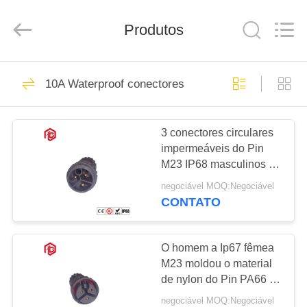
Shenzhen
Bett
Electronic
Co.,
Produtos
Ltd..
All
Rights
Reserved.
CASA
477
10A Waterproof conectores
Conector circular
PRODUTOS
impermeável
3 conectores circulares
impermeáveis do Pin
SOBRE
M23 IP68 masculinos e
NÓS
fêmeas
negociável MOQ:Negociável
CONTATO
60
EXCURSÃO
Conector
DA
O homem a Ip67 fêmea
M23 moldou o material
FÁBRICA
impermeável da
de nylon do Pin PA66 do
conector de cabo 3
baixa tensão
negociável MOQ:Negociável