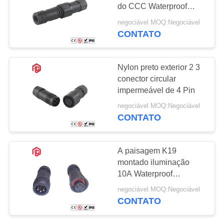
do CCC Waterproof
conectores
negociável MOQ:Negociável
CONTATO
129
Conector fêmea
Nylon preto exterior 2 3
masculino
conector circular
impermeável de 4 Pin
impermeável
negociável MOQ:Negociável
CONTATO
96
A paisagem K19
Conector de cabo à
montado iluminação
10A Waterproof
prova d'água
conectores
negociável MOQ:Negociável
CONTATO