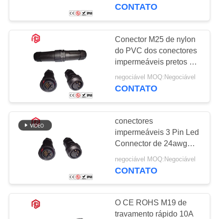
CONTROLE
CONTATO
DA
QUALIDADE
Conector M25 de nylon
41
do PVC dos conectores
Conector
impermeáveis pretos de
MAPA
Ip67 10A
impermeável dos
negociável MOQ:Negociável
DO
CONTATO
SITE
dados
conectores
PRIVACY
impermeáveis 3 Pin Led
POLICY
Connector de 24awg
56
Ip67 M25 10A
negociável MOQ:Negociável
Suporte da lâmpada
CONTATO
E27
O CE ROHS M19 de
travamento rápido 10A