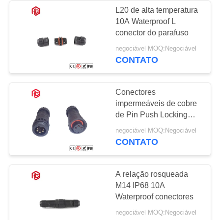
L20 de alta temperatura
10A Waterproof L
49
conector do parafuso
Conector
negociável MOQ:Negociável
CONTATO
impermeável da
montagem do painel
Conectores
impermeáveis de cobre
de Pin Push Locking
Nylon 300V 10A do
36
negociável MOQ:Negociável
contato da liga
CONTATO
Multi conectores de
Pin impermeáveis
A relação rosqueada
M14 IP68 10A
Waterproof conectores
negociável MOQ:Negociável