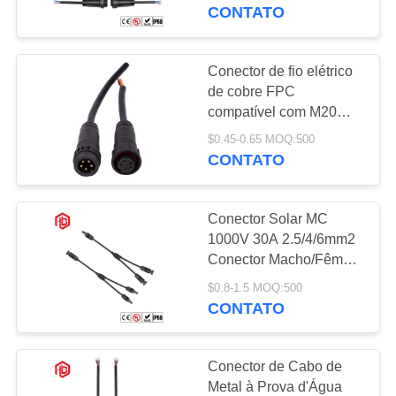
CONTROLE
CONTATO
DA
QUALIDADE
Conector de fio elétrico
41
de cobre FPC
Conector
compatível com M20
MAPA
Outdoor Multi-Pin Male
impermeável dos
$0.45-0.65 MOQ:500
DO
Female Screw Fixing
CONTATO
IP67/IP68 à prova
SITE
dados
d'água para fita de LED
Conector Solar MC
PRIVACY
1000V 30A 2.5/4/6mm2
POLICY
Conector Macho/Fêmea
56
de Cobre e Nylon para
$0.8-1.5 MOQ:500
Suporte da lâmpada
Sistema de Energia
CONTATO
Solar
E27
Conector de Cabo de
Metal à Prova d'Água