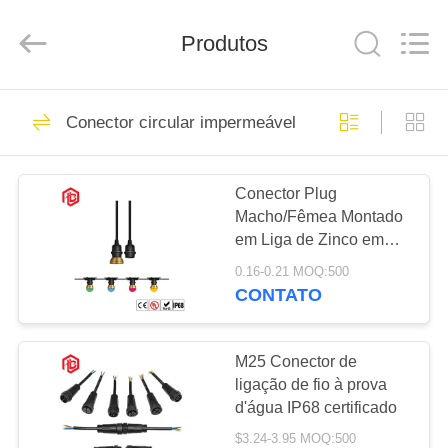
Shenzhen
Bett
Electronic
Co.,
Produtos
Ltd..
All
Rights
Reserved.
CASA
477
Conector circular impermeável
Conector circular
PRODUTOS
impermeável
Conector Plug
Macho/Fêmea Montado
SOBRE
em Liga de Zinco em
NÓS
Ângulo Reto/Curvo Tipo
0.16-0.21 MOQ:500
K Codificado E27 STA
CONTATO
3-5 Pinos Parafuso
60
EXCURSÃO
PG9/PG11 300V/20A
Conector
DA
16AWG
M25 Conector de
ligação de fio à prova
FÁBRICA
impermeável da
d'água IP68 certificado
baixa tensão
$3.24-3.95 MOQ:500