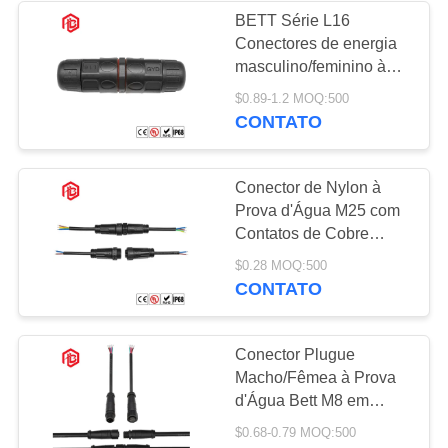
BETT Série L16
Conectores de energia
49
masculino/feminino à
Conector
prova d'água 30A 60V
$0.89-1.2 MOQ:500
para baterias de lítio
CONTATO
impermeável da
montagem do painel
Conector de Nylon à
Prova d'Água M25 com
Contatos de Cobre
Classificação IP68
36
$0.28 MOQ:500
Adaptador de Cabo de
CONTATO
Multi conectores de
2/3 Pinos Incluído FPC
PCB Energia
Pin impermeáveis
Conector Plugue
Macho/Fêmea à Prova
d'Água Bett M8 em
Nylon para Sistemas de
$0.68-0.79 MOQ:500
Energia Solar RF/UHF