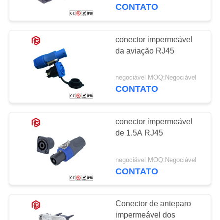
CONTROLE
CONTATO
DA
QUALIDADE
conector impermeável
da aviação RJ45
MAPA
negociável MOQ:Negociável
DO
CONTATO
SITE
conector impermeável
PRIVACY
de 1.5A RJ45
POLICY
negociável MOQ:Negociável
CONTATO
Conector de anteparo
impermeável dos