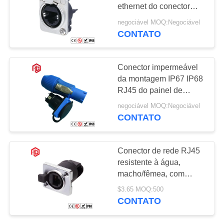
ethernet do conector
1.5A do PVC/borracha
negociável MOQ:Negociável
36V RJ45
CONTATO
Conector impermeável
da montagem IP67 IP68
RJ45 do painel de
exposição do diodo
negociável MOQ:Negociável
emissor de luz
CONTATO
Conector de rede RJ45
resistente à água,
macho/fêmea, com
contatos de cobre e
$3.65 MOQ:500
caixa de nylon,
CONTATO
classificado IP68