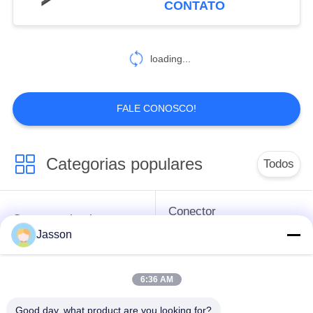
CONTATO
loading...
FALE CONOSCO!
Categorias populares
Todos
Conector
Conector circular
impermeável da baixa
Jasson
impermeável
tensão
6:36 AM
Conector
Suporte da lâmpada
impermeável dos
E27
Good day, what product are you looking for?