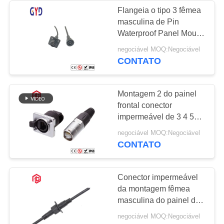
Flangeia o tipo 3 fêmea
masculina de Pin
Waterproof Panel Mount
Connector
negociável MOQ:Negociável
CONTATO
Montagem 2 do painel
frontal conector
impermeável de 3 4 5
ethernet do Pin
negociável MOQ:Negociável
CONTATO
Conector impermeável
da montagem fêmea
masculina do painel do
CCC Rj45
negociável MOQ:Negociável