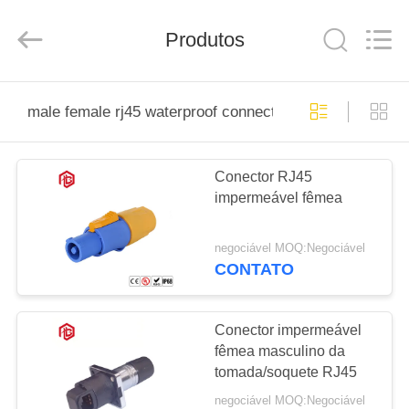
Shenzhen
Bett
Electronic
Co.,
Produtos
Ltd..
All
Rights
Reserved.
CASA
male female rj45 waterproof connector
PRODUTOS
Conector RJ45
impermeável fêmea
SOBRE
NÓS
negociável MOQ:Negociável
CONTATO
EXCURSÃO
DA
Conector impermeável
fêmea masculino da
FÁBRICA
tomada/soquete RJ45
negociável MOQ:Negociável