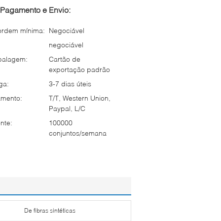
Pagamento e Envio:
ordem mínima:
Negociável
negociável
balagem:
Cartão de
exportação padrão
ga:
3-7 dias úteis
mento:
T/T, Western Union,
Paypal, L/C
nte:
100000
conjuntos/semana
De fibras sintéticas