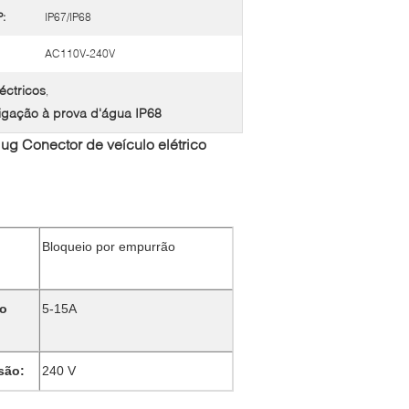
P:
IP67/IP68
AC110V-240V
éctricos
,
ligação à prova d'água IP68
g Conector de veículo elétrico
Bloqueio por empurrão
ão
5-15A
são:
240 V