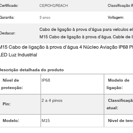
Certificado:
CE/ROHS/REACH
Classificação I
Garantia:
3 anos
Voltagem:
Cabo de ligação à prova d'água para veículos el
Destacar:
M15 Cabo de ligação à prova d'água
Cable de 
,
M15 Cabo de ligação à prova d'água 4 Núcleo Aviação IP68 Plu
LED Luz Industrial
Descrição detalhada do produto
Nível de
IP68
Modelo de
protecção:
ligação:
2 a 4 pinos
Classificaç
Pin:
atual:
Modelo:
M15
Nivel de ten