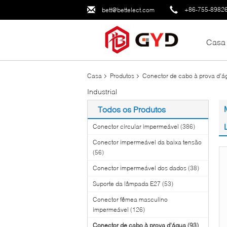
+86-755-8982
bett@bettelect.com
Casa
Casa
Produtos
Conector de cabo à prova d'á
Industrial
Todos os Produtos
Conector circular impermeável
(386)
Conector impermeável da baixa tensão
(56)
Conector impermeável dos dados
(38)
Suporte da lâmpada E27
(53)
Conector fêmea masculino
impermeável
(126)
Conector de cabo à prova d'água
(93)