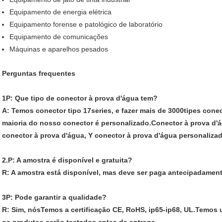
Equipamento de energia elétrica
Equipamento forense e patológico de laboratório
Equipamento de comunicações
Máquinas e aparelhos pesados
Perguntas frequentes
1P: Que tipo de conector à prova d'água tem?
A: Temos conector tipo 17series, e fazer mais de 3000tipes cone
maioria do nosso conector é personalizado.Conector à prova d
conector à prova d'água, Y conector à prova d'água personalizad
2.P: A amostra é disponível e gratuita?
R: A amostra está disponível, mas deve ser paga antecipadament
3P: Pode garantir a qualidade?
R: Sim, nós
Temos a certificação CE, RoHS, ip65-ip68, UL.
Temos u
os produtos serão testados antes da entrega.