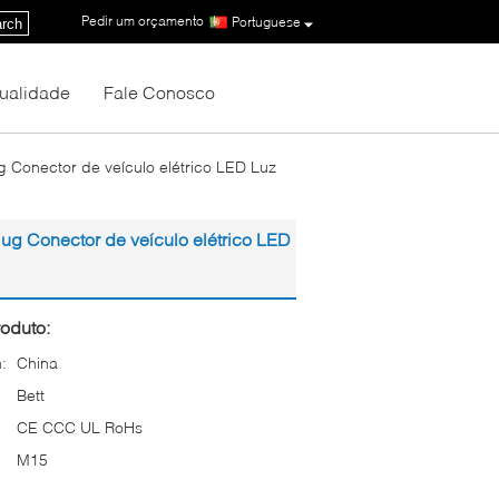
Pedir um orçamento
|
Portuguese
rch
Qualidade
Fale Conosco
 Conector de veículo elétrico LED Luz
ug Conector de veículo elétrico LED
oduto:
:
China
Bett
CE CCC UL RoHs
M15