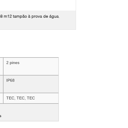
68 m12 tampão à prova de água
,
2 pines
IP68
TEC, TEC, TEC
s