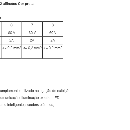
 alfinetes Cor preta
o
6
7
8
60 V
60 V
60 V
2A
2A
2A
2
<= 0,2 mm2
<= 0,2 mm2
<= 0,2 mm2
 amplamente utilizado na ligação de exibição
comunicação, iluminação exterior LED,
o inteligente, scooters elétricos,