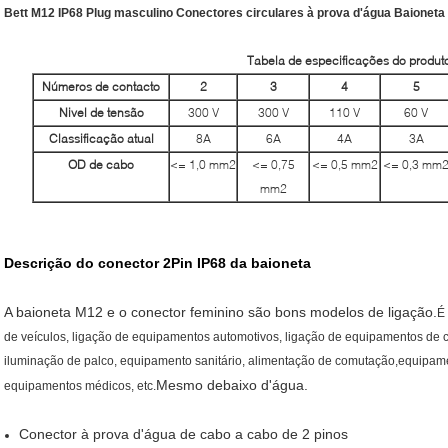
Bett M12 IP68 Plug masculino Conectores circulares à prova d'água Baioneta 2
Tabela de especificações do produt
Números de contacto
2
3
4
5
Nivel de tensão
300 V
300 V
110 V
60 V
Classificação atual
8A
6A
4A
3A
OD de cabo
<= 1,0 mm2
<= 0,75
<= 0,5 mm2
<= 0,3 mm
mm2
Descrição do conector 2Pin IP68 da baioneta
A baioneta M12 e o conector feminino são bons modelos de ligação.
É
de veículos, ligação de equipamentos automotivos, ligação de equipamentos de 
iluminação de palco, equipamento sanitário, alimentação de comutação,equipament
Mesmo debaixo d'água.
equipamentos médicos, etc.
Conector à prova d'água de cabo a cabo de 2 pinos