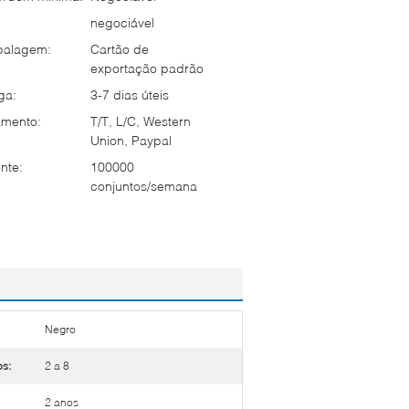
negociável
balagem:
Cartão de
exportação padrão
ga:
3-7 dias úteis
mento:
T/T, L/C, Western
Union, Paypal
nte:
100000
conjuntos/semana
Negro
s:
2 a 8
2 anos