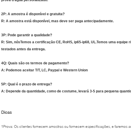
2P: A amostra é disponível e gratuita?
R: A amostra está disponível, mas deve ser paga antecipadamente.
3P: Pode garantir a qualidade?
R: Sim, nós
Temos a certificação CE, RoHS, ip65-ip68, UL.
Temos uma equipe ri
testados antes da entrega.
4Q: Quais são os termos de pagamento?
A: Podemos aceitar T/T, LC, Paypal e Western Union
5P: Qual é o prazo de entrega?
A: Depende da quantidade, como de costume, levará 3-5 para pequena quanti
Dicas
1Prova: Os clientes fornecem amostras ou fornecem especificações, e faremos 