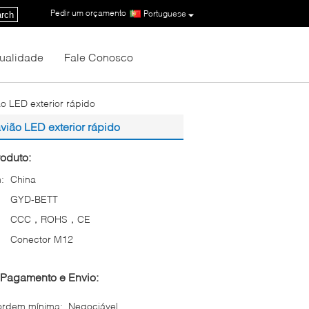
Pedir um orçamento
|
Portuguese
rch
Qualidade
Fale Conosco
 LED exterior rápido
ião LED exterior rápido
oduto:
:
China
GYD-BETT
CCC，ROHS，CE
Conector M12
Pagamento e Envio:
ordem mínima:
Negociável