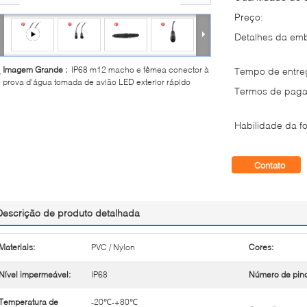
Preço:
Detalhes da em
Imagem Grande :
IP68 m12 macho e fêmea conector à
Tempo de entre
prova d'água tomada de avião LED exterior rápido
Termos de paga
Habilidade da fo
Contato
Descrição de produto detalhada
Materiais:
PVC / Nylon
Cores:
Nível impermeável:
IP68
Número de pino
Temperatura de
-20℃-+80℃