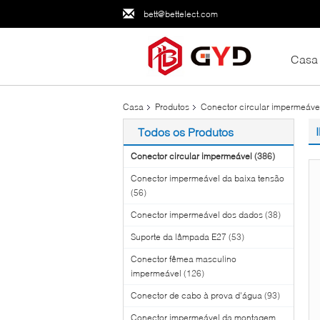
bett@bettelect.com
Casa
Casa
Produtos
Conector circular impermeáve
Todos os Produtos
Conector circular impermeável
(386)
Conector impermeável da baixa tensão
(56)
Conector impermeável dos dados
(38)
Suporte da lâmpada E27
(53)
Conector fêmea masculino
impermeável
(126)
Conector de cabo à prova d'água
(93)
Conector impermeável da montagem