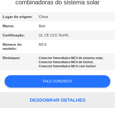
CONTROLE
combinadoras do sistema solar
DA
Lugar de origem:
China
QUALIDADE
Marca:
Bett
MAPA
Certificação:
UL CE CCC RoHS
DO
Número do
MC4
modelo:
SITE
Destaque:
,
Conector fotovoltaico MC4 do sistema solar
,
Conector fotovoltaico MC4 de fusível
PRIVACY
Conector fotovoltaico MC4 com fusível
POLICY
FALE CONOSCO!
DESDOBRAR DETALHES