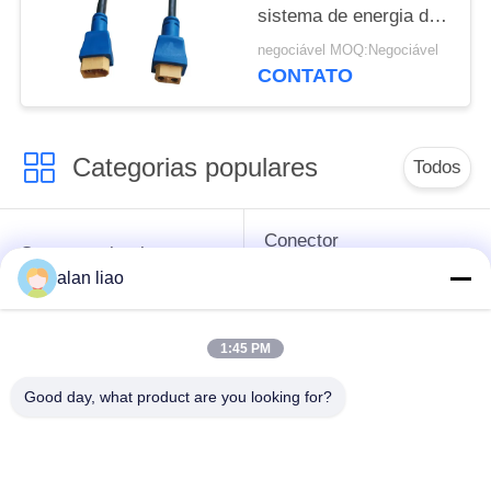
sistema de energia de
carregamento do
negociável MOQ:Negociável
conector de IP68 XT60
CONTATO
Categorias populares
Todos
Conector
Conector circular
impermeável da baixa
impermeável
alan liao
tensão
1:45 PM
Conector
Suporte da lâmpada
impermeável dos
E27
Good day, what product are you looking for?
dados
Conector fêmea
Conector de cabo à