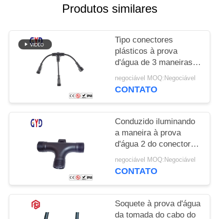
Produtos similares
Tipo conectores
plásticos à prova
d'água de 3 maneiras T
do fio elétrico de
negociável MOQ:Negociável
conector de cabo do
CONTATO
divisor
Conduzido iluminando
a maneira à prova
d'água 2 do conector
de cabo 3 do parafuso
negociável MOQ:Negociável
3 tipo de 4 Pin T
CONTATO
Soquete à prova d'água
da tomada do cabo do