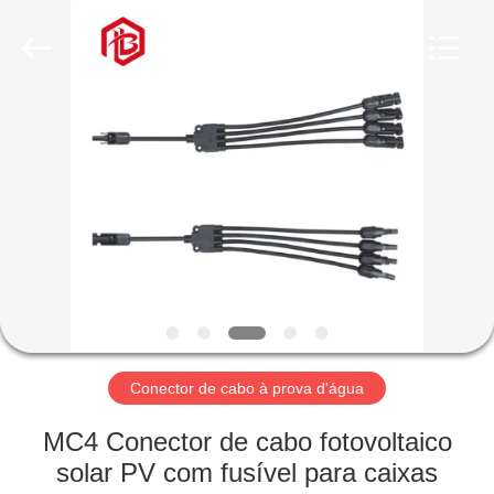
Shenzhen
Bett
Electronic
Co.,
Ltd..
All
Rights
Reserved.
CASA
PRODUTOS
SOBRE
NÓS
EXCURSÃO
DA
Conector de cabo à prova d'água
FÁBRICA
MC4 Conector de cabo fotovoltaico
solar PV com fusível para caixas