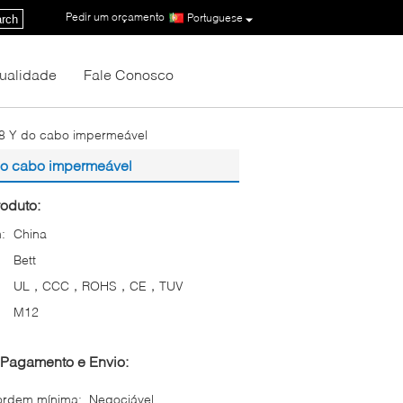
Pedir um orçamento
|
Portuguese
rch
Qualidade
Fale Conosco
M8 Y do cabo impermeável
do cabo impermeável
oduto:
:
China
Bett
UL，CCC，ROHS，CE，TUV
M12
Pagamento e Envio:
ordem mínima:
Negociável