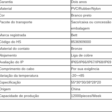
Garantia
Dois anos
Material
PVC/Rubber/Nylon
Cor
Branco preto
Pacote do transporte
Saco/caixa ou concessão 
embalagem
Marca registrada
Bett
Código do HS
8536909000
Material do contato
Bronze
Alojamento
Liga de cobre
Avaliação do IP
IP65/IP66/IP67/IP68/IP69
Comprimento do cabo
Por sua exigência
Variação da temperatura
-20~+85
Especificação
55*30*30/38*28*20
Origem
China
Capacidade de produção
12000pieces/Week