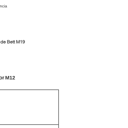
ncia
de Bett M19
or
M12