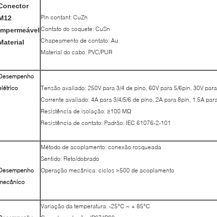
Conector
Pin contant: CuZn
M12
Contato do soquete: CuSn
impermeável
Chapeamento de contato: Au
Material
Material do cabo: PVC/PUR
Desempenho
elétrico
Tensão avaliado: 250V para 3/4 de pino, 60V para 5/6pin, 30V para
Corrente avaliado: 4A para 3/4/5/6 de pino, 2A para 8pin, 1.5A par
Resistência de isolação: ≥100 MΩ
Resistência de contato: Padrão: IEC 61076-2-101
Método de acoplamento: conexão rosqueada
Sentido: Reto/dobrado
Desempenho
Operação mecânica: ciclos >500 de acoplamento
mecânico
Variação da temperatura: -25°C ~ + 85°C