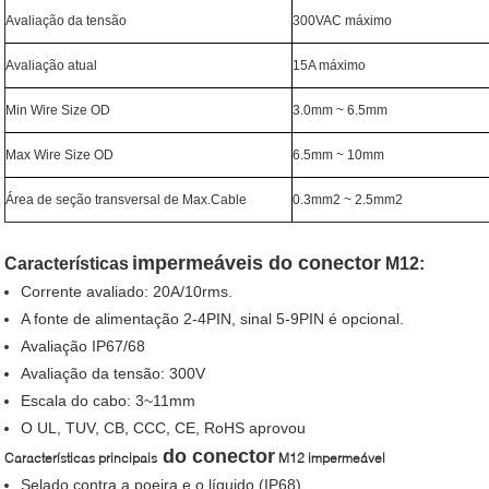
Avaliação da tensão
300VAC máximo
Avaliação atual
15A máximo
Min Wire Size OD
3.0mm ~ 6.5mm
Max Wire Size OD
6.5mm ~ 10mm
Área de seção transversal de Max.Cable
0.3mm2 ~ 2.5mm2
impermeáveis
do conector
Características
M12:
Corrente avaliado: 20A/10rms.
A fonte de alimentação 2-4PIN, sinal 5-9PIN é opcional.
Avaliação IP67/68
Avaliação da tensão: 300V
Escala do cabo: 3~11mm
O UL, TUV, CB, CCC, CE, RoHS aprovou
do conector
Características principais
M12 impermeável
Selado contra a poeira e o líquido (IP68)