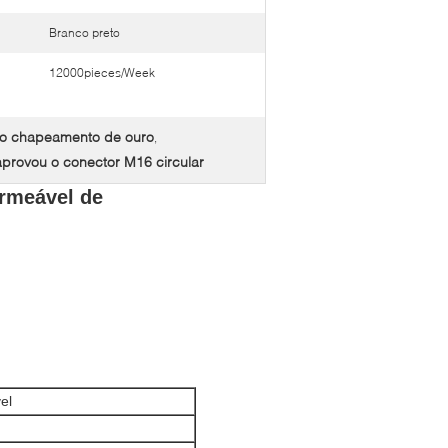
Branco preto
12000pieces/Week
do chapeamento de ouro
,
provou o conector M16 circular
ermeável de
el