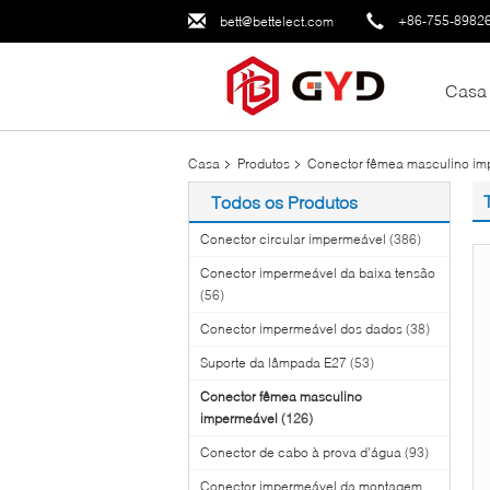
+86-755-8982
bett@bettelect.com
Casa
Casa
Produtos
Conector fêmea masculino im
Todos os Produtos
Conector circular impermeável
(386)
Conector impermeável da baixa tensão
(56)
Conector impermeável dos dados
(38)
Suporte da lâmpada E27
(53)
Conector fêmea masculino
impermeável
(126)
Conector de cabo à prova d'água
(93)
Conector impermeável da montagem