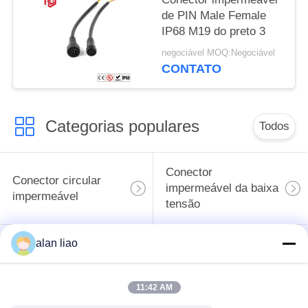
de PIN Male Female
IP68 M19 do preto 3
negociável MOQ:Negociável
CONTATO
Categorias populares
Todos
Conector
Conector circular
impermeável da baixa
impermeável
tensão
alan liao
Conector
Suporte da lâmpada
impermeável dos
E27
dados
11:42 AM