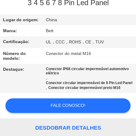
CONTROLE
3 4 5 6 7 8 Pin Led Panel
DA
Lugar de origem:
China
QUALIDADE
Marca:
Bett
MAPA
Certificação:
UL，CCC，ROHS，CE，TUV
DO
Número do
Conector do metal M16
modelo:
SITE
Destaque:
Conector IP68 circular impermeável automotivo
elétrico
,
PRIVACY
Conector circular impermeável de 8 Pin Led Panel
,
Conector circular impermeável preto M16
POLICY
FALE CONOSCO!
DESDOBRAR DETALHES