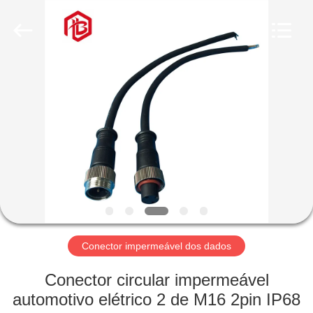
Shenzhen
Bett
Electronic
Co.,
Ltd..
All
Rights
Reserved.
CASA
PRODUTOS
SOBRE
NÓS
EXCURSÃO
DA
Conector impermeável dos dados
FÁBRICA
Conector circular impermeável
automotivo elétrico 2 de M16 2pin IP68