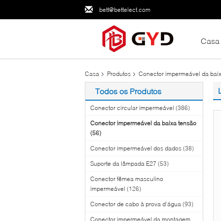
bett@bettelect.com
Casa
Casa
Produtos
Conector impermeável da bai
Todos os Produtos
Conector circular impermeável
(386)
Conector impermeável da baixa tensão
(56)
Conector impermeável dos dados
(38)
Suporte da lâmpada E27
(53)
Conector fêmea masculino
impermeável
(126)
Conector de cabo à prova d'água
(93)
Conector impermeável da montagem