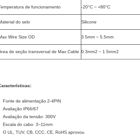
Temperatura de funcionamento
-20°C ~ +80°C
Material do selo
Silicone
Max Wire Size OD
3.5mm ~ 5.5mm
Área de seção transversal de Max.Cable
0.3mm2 ~ 1.5mm2
Características:
Fonte de alimentação 2-4PIN
Avaliação IP66/67
Avaliação da tensão: 300V
Escala do cabo: 3~11mm
O UL, TUV, CB, CCC, CE, RoHS aprovou