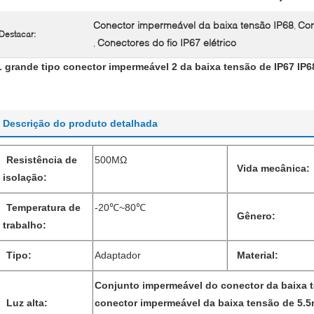
Conector impermeável da baixa tensão IP68
Con
,
Destacar:
Conectores do fio IP67 elétrico
,
L grande tipo conector impermeável 2 da baixa tensão de IP67 IP68
Descrição do produto detalhada
Resistência de
500MΩ
Vida mecânica:
isolação:
Temperatura de
-20℃~80℃
Gênero:
trabalho:
Tipo:
Adaptador
Material:
Conjunto impermeável do conector da baixa 
Luz alta:
conector impermeável da baixa tensão de 5.