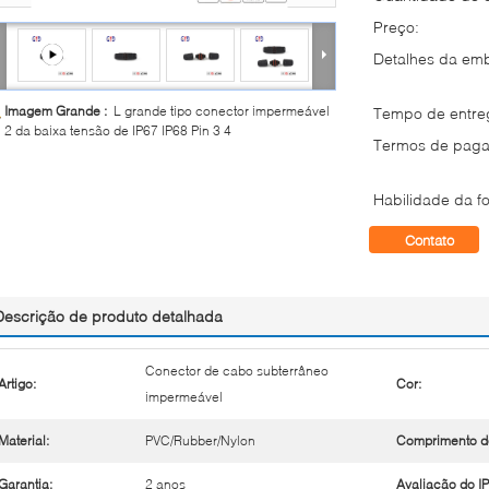
Preço:
Detalhes da em
Imagem Grande :
L grande tipo conector impermeável
Tempo de entre
2 da baixa tensão de IP67 IP68 Pin 3 4
Termos de paga
Habilidade da fo
Contato
Descrição de produto detalhada
Conector de cabo subterrâneo
Artigo:
Cor:
impermeável
Material:
PVC/Rubber/Nylon
Comprimento d
Garantia:
2 anos
Avaliação do IP