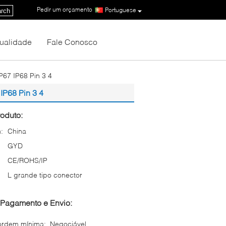
Pedir um orçamento
|
Portuguese
rch
Qualidade
Fale Conosco
P67 IP68 Pin 3 4
IP68 Pin 3 4
oduto:
:
China
GYD
CE/ROHS/IP
L grande tipo conector
Pagamento e Envio:
ordem mínima:
Negociável