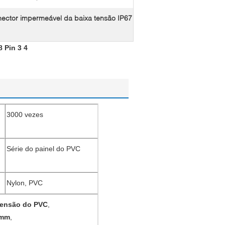
ector impermeável da baixa tensão IP67
 Pin 3 4
3000 vezes
Série do painel do PVC
Nylon, PVC
tensão do PVC
,
5mm
,