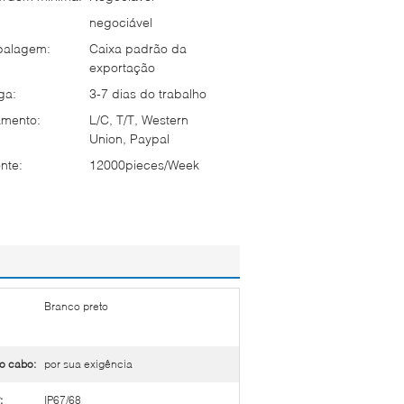
negociável
balagem:
Caixa padrão da
exportação
ga:
3-7 dias do trabalho
mento:
L/C, T/T, Western
Union, Paypal
nte:
12000pieces/Week
Branco preto
o cabo:
por sua exigência
:
IP67/68