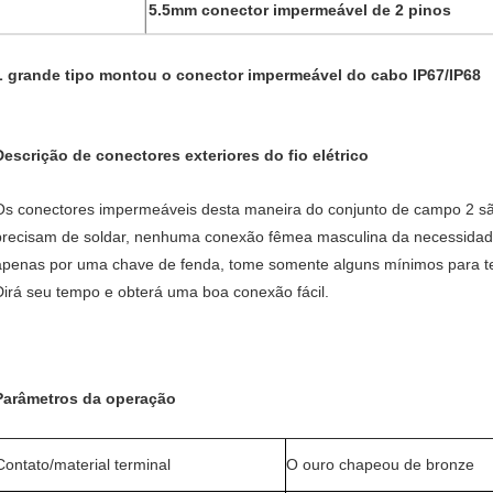
5.5mm conector impermeável de 2 pinos
L grande tipo montou o conector impermeável do cabo IP67/IP68
Descrição de conectores exteriores do fio elétrico
Os conectores impermeáveis desta maneira do conjunto de campo 2 sã
precisam de soldar, nenhuma conexão fêmea masculina da necessidade, f
apenas por uma chave de fenda, tome somente alguns mínimos para ter
Dirá seu tempo e obterá uma boa conexão fácil.
Parâmetros da operação
Contato/material terminal
O ouro chapeou de bronze