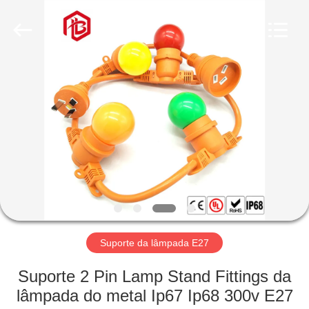
Shenzhen
Bett
Electronic
Co.,
Ltd..
All
Rights
Reserved.
CASA
PRODUTOS
SOBRE
NÓS
EXCURSÃO
DA
Suporte da lâmpada E27
FÁBRICA
Suporte 2 Pin Lamp Stand Fittings da
lâmpada do metal Ip67 Ip68 300v E27