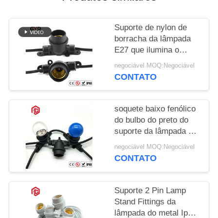
Suporte de nylon de
borracha da lâmpada
E27 que ilumina o
soquete de poder
negociável MOQ:Negociável
plástico preto da base
CONTATO
da lâmpada
soquete baixo fenólico
do bulbo do preto do
suporte da lâmpada do
Pvc E27 de 250W
negociável MOQ:Negociável
250V
CONTATO
Suporte 2 Pin Lamp
Stand Fittings da
lâmpada do metal Ip67