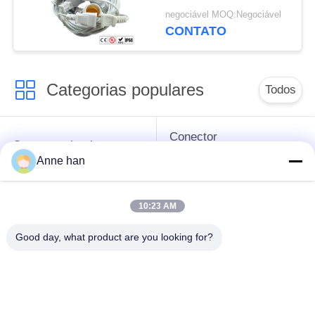
Ip68 300v E27
negociável MOQ:Negociável
CONTATO
Categorias populares
Todos
Conector
Conector circular
impermeável da baixa
impermeável
Anne han
tensão
10:23 AM
Conector
Suporte da lâmpada
impermeável dos
E27
Good day, what product are you looking for?
dados
Conector fêmea
Conector de cabo à
masculino
prova d'água