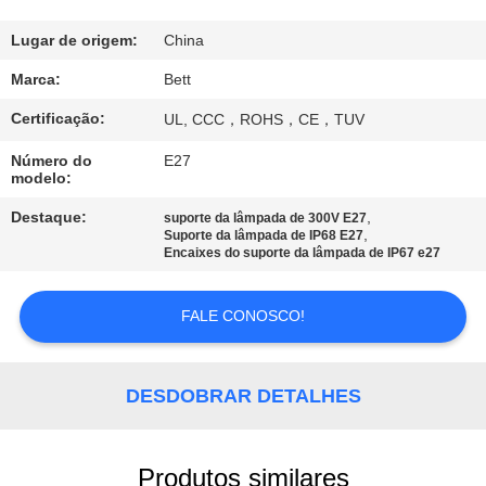
CONTROLE
DA
Lugar de origem:
China
QUALIDADE
Marca:
Bett
Certificação:
UL, CCC，ROHS，CE，TUV
MAPA
Número do
E27
DO
modelo:
SITE
Destaque:
,
suporte da lâmpada de 300V E27
,
Suporte da lâmpada de IP68 E27
Encaixes do suporte da lâmpada de IP67 e27
PRIVACY
POLICY
FALE CONOSCO!
DESDOBRAR DETALHES
Produtos similares