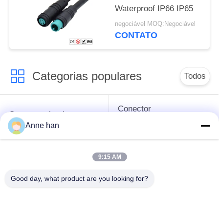
Waterproof IP66 IP65
negociável MOQ:Negociável
CONTATO
Categorias populares
Todos
Conector
Conector circular
impermeável da baixa
impermeável
Anne han
tensão
9:15 AM
Conector
Suporte da lâmpada
impermeável dos
E27
Good day, what product are you looking for?
dados
Conector fêmea
Conector de cabo à