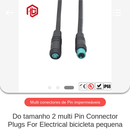
Shenzhen
Bett
Electronic
Co.,
Ltd..
All
Rights
Reserved.
CASA
PRODUTOS
SOBRE
NÓS
EXCURSÃO
DA
Multi conectores de Pin impermeáveis
FÁBRICA
Do tamanho 2 multi Pin Connector
Plugs For Electrical bicicleta pequena