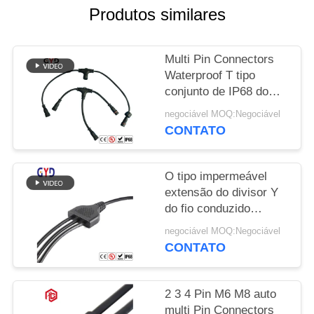
Produtos similares
Multi Pin Connectors
Waterproof T tipo
conjunto de IP68 do
ajuste do parafuso
negociável MOQ:Negociável
CONTATO
O tipo impermeável
extensão do divisor Y
do fio conduzido
cabografa 2 Pin Wire
negociável MOQ:Negociável
Connectors
CONTATO
2 3 4 Pin M6 M8 auto
multi Pin Connectors