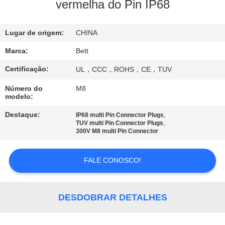
CONTROLE
vermelha do Pin IP68
DA
Lugar de origem:
CHINA
QUALIDADE
Marca:
Bett
MAPA
Certificação:
UL，CCC，ROHS，CE，TUV
DO
Número do
M8
modelo:
SITE
Destaque:
,
IP68 multi Pin Connector Plugs
,
TUV multi Pin Connector Plugs
PRIVACY
300V M8 multi Pin Connector
POLICY
FALE CONOSCO!
DESDOBRAR DETALHES