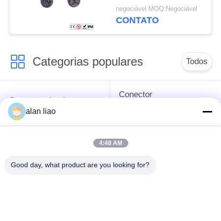
fêmea
negociável MOQ:Negociável
CONTATO
Categorias populares
Todos
Conector
Conector circular
impermeável da baixa
impermeável
alan liao
tensão
4:48 AM
Conector
Suporte da lâmpada
impermeável dos
E27
Good day, what product are you looking for?
dados
Conector fêmea
Conector de cabo à
masculino
prova d'água