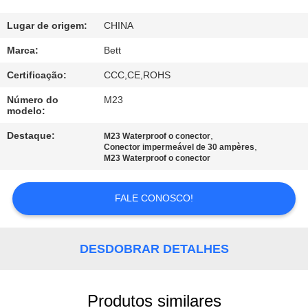
CONTROLE
DA
Lugar de origem:
CHINA
QUALIDADE
Marca:
Bett
Certificação:
CCC,CE,ROHS
MAPA
Número do
M23
modelo:
DO
SITE
Destaque:
,
M23 Waterproof o conector
,
Conector impermeável de 30 ampères
M23 Waterproof o conector
PRIVACY
FALE CONOSCO!
POLICY
DESDOBRAR DETALHES
Produtos similares