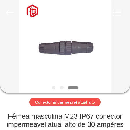
Shenzhen
Bett
Electronic
Co.,
Ltd..
All
Rights
Reserved.
CASA
PRODUTOS
SOBRE
NÓS
EXCURSÃO
DA
Conector impermeável atual alto
FÁBRICA
Fêmea masculina M23 IP67 conector
impermeável atual alto de 30 ampères