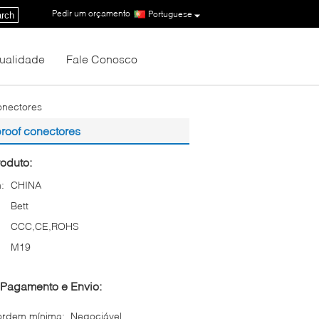
Pedir um orçamento
|
Portuguese
rch
Qualidade
Fale Conosco
onectores
proof conectores
oduto:
:
CHINA
Bett
CCC,CE,ROHS
M19
Pagamento e Envio:
ordem mínima:
Negociável