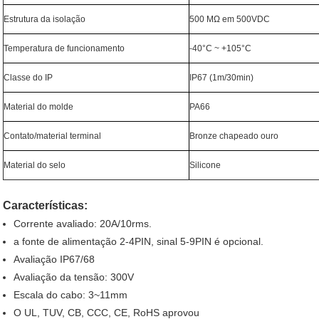
Estrutura da isolação
500 MΩ em 500VDC
Temperatura de funcionamento
-40°C ~ +105°C
Classe do IP
IP67 (1m/30min)
Material do molde
PA66
Contato/material terminal
Bronze chapeado ouro
Material do selo
Silicone
Características:
Corrente avaliado: 20A/10rms.
a fonte de alimentação 2-4PIN, sinal 5-9PIN é opcional.
Avaliação IP67/68
Avaliação da tensão: 300V
Escala do cabo: 3~11mm
O UL, TUV, CB, CCC, CE, RoHS aprovou