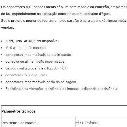
Os conectores M19 bondes ideais são um bom modelo da conexão, amplamente
de luz, especialmente na aplicação exterior, mesmo debaixo d'água.
Seu o projeto o menor do fechamento do parafuso para a conexão impermeável
vendas.
2PIN, 3PIN, 4PIN, 5PIN disponível
M19 waterproof o conector
conectores impermeáveis para a irrigação
conector de alimentação impermeável
Selado contra a poeira e o líquido (IP67)
conectores ip67 circulares
conectores impermeáveis do fio da paisagem
Resistência da vibração, resistência de impacto, esticando a resistência
Parâmetros técnicos
Resistência de contato
mΩ 10 máximo