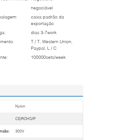
negociável
balagem:
caixa padrão da
exportação
ga:
dias 3-7work
mento:
T / T, Western Union,
Paypal, L / C
nte:
100000sets/week
Nylon
CE/ROHS/IP
ensão:
300V