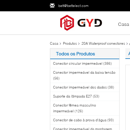
bett@bettelect.com
Casa
Casa
Produtos
20A Waterproof conectores
Todos os Produtos
Conector circular impermeável
(386)
Conector impermeável da baixa tensão
(56)
Conector impermeável dos dados
(38)
Suporte da lâmpada E27
(53)
Conector fêmea masculino
impermeável
(126)
Conector de cabo à prova d'água
(93)
Conector impermeável da montagem